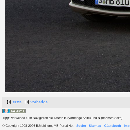
erste
vorherige
Tipp
: Verwende zum Navigieren die Tasten
B
(vorherige Seite) und
N
(nächste Seite).
© Copyright 1998-2026 B.Mehlhorn, MB-Portal.Net -
Suche
-
Sitemap
-
Gästebuch
-
Imp