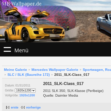
Menü
Meine Galerie
Mercedes Wallpaper Galerie
Sportwagen, Roa
SLC / SLK (Baureihe 172)
2011_SLK-Class_017
2011_SLK-Class_017
Datum: 01/31/2011
2011 SLK 350, SLK-Klasse (Perlbeige)
Größe:
Quelle: Daimler Media
Vollgröße:
1920x1200
erste
vorherige