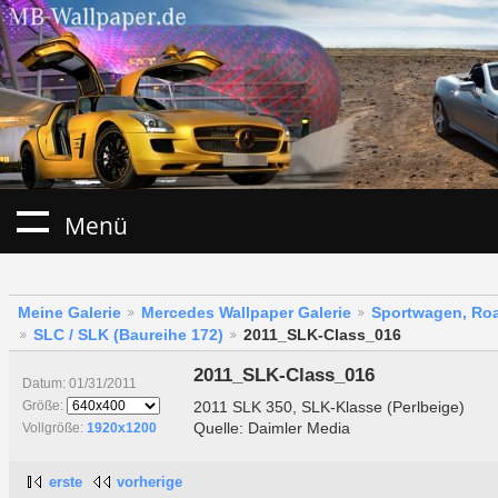
Menü
Meine Galerie
Mercedes Wallpaper Galerie
Sportwagen, Roa
SLC / SLK (Baureihe 172)
2011_SLK-Class_016
2011_SLK-Class_016
Datum: 01/31/2011
2011 SLK 350, SLK-Klasse (Perlbeige)
Größe:
Quelle: Daimler Media
Vollgröße:
1920x1200
erste
vorherige