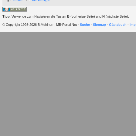
Tipp
: Verwende zum Navigieren die Tasten
B
(vorherige Seite) und
N
(nächste Seite).
© Copyright 1998-2026 B.Mehlhorn, MB-Portal.Net -
Suche
-
Sitemap
-
Gästebuch
-
Imp