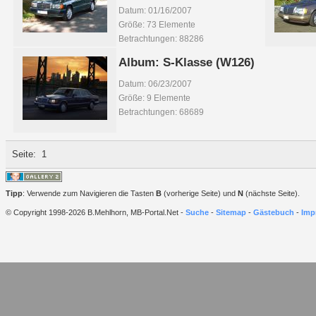
Datum: 01/16/2007
Größe: 73 Elemente
Betrachtungen: 88286
Album: S-Klasse (W126)
Datum: 06/23/2007
Größe: 9 Elemente
Betrachtungen: 68689
Seite:
1
Tipp
: Verwende zum Navigieren die Tasten
B
(vorherige Seite) und
N
(nächste Seite).
© Copyright 1998-2026 B.Mehlhorn, MB-Portal.Net -
Suche
-
Sitemap
-
Gästebuch
-
Imp