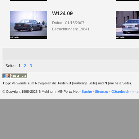
W124 09
Datum: 01/16/2007
Betrachtungen: 19641
Seite:
1
2
3
Tipp
: Verwende zum Navigieren die Tasten
B
(vorherige Seite) und
N
(nächste Seite).
© Copyright 1998-2026 B.Mehlhorn, MB-Portal.Net -
Suche
-
Sitemap
-
Gästebuch
-
Imp