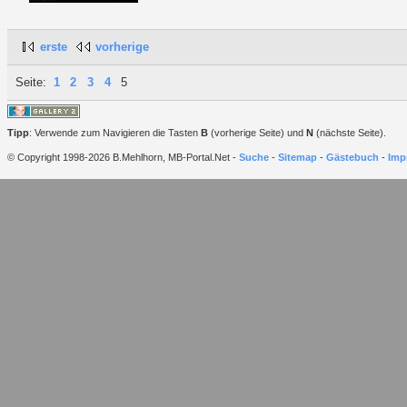
erste
vorherige
Seite:
1
2
3
4
5
Tipp
: Verwende zum Navigieren die Tasten
B
(vorherige Seite) und
N
(nächste Seite).
© Copyright 1998-2026 B.Mehlhorn, MB-Portal.Net -
Suche
-
Sitemap
-
Gästebuch
-
Imp