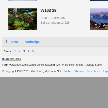
W163 29
Datum: 01/16/2007
Betrachtungen: 14626
erste
vorherige
Seite:
1
2
3
4
5
Tipp
: Verwende zum Navigieren die Tasten
B
(vorherige Seite) und
N
(nächste Seite).
© Copyright 1998-2026 B.Mehlhorn, MB-Portal.Net -
Suche
-
Sitemap
-
Gästebuch
-
Imp