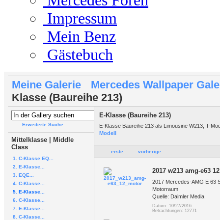
Mercedes Foren
Impressum
Mein Benz
Gästebuch
Meine Galerie
Mercedes Wallpaper Gale
Klasse (Baureihe 213)
E-Klasse (Baureihe 213)
Erweiterte Suche
E-Klasse Baureihe 213 als Limousine W213, T-Mode
Modell
Mittelklasse | Middle
Class
erste
vorherige
1. C-Klasse EQ...
2. E-Klasse...
2017 w213 amg-e63 12
3. EQE...
2017 Mercedes-AMG E 63 
4. C-Klasse...
Motorraum
5. E-Klasse...
Quelle: Daimler Media
6. C-Klasse...
Datum: 10/27/2016
7. E-Klasse...
Betrachtungen: 12771
8. C-Klasse...