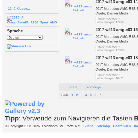
2017 w213 amg-e63 14
...
12. C-Klasse...
2017 Mercedes-AMG E 63 
Quelle: Daimler Media
Datum: 10/27/2016
Betrachtungen: 12456
2017 w213 amg-e63 16
Sprache
2017 Mercedes-AMG E 63 
Quelle: Daimler Media
Datum: 10/27/2016
Betrachtungen: 12838
2017 w213 amg-e63 18
2017 Mercedes-AMG E 63 
Quelle: Daimler Media
Datum: 10/27/2016
Betrachtungen: 18771
erste
vorherige
Seite:
1
2
3
4
5
6
7
Tipp
: Verwende zum Navigieren die Tasten
© Copyright 1998-2026 B.Mehlhorn, MB-Portal.Net -
Suche
-
Sitemap
-
Gästebuch
-
Im