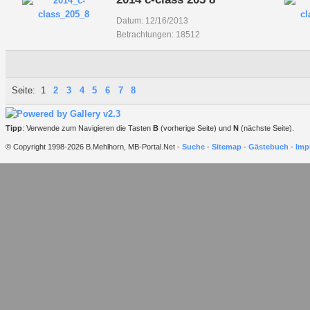
Datum: 12/16/2013
Betrachtungen: 18512
Seite:
1
2
3
4
5
6
7
8
Tipp
: Verwende zum Navigieren die Tasten
B
(vorherige Seite) und
N
(nächste Seite).
© Copyright 1998-2026 B.Mehlhorn, MB-Portal.Net -
Suche
-
Sitemap
-
Gästebuch
-
Imp