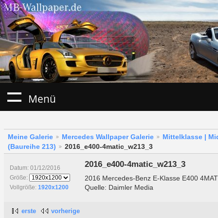
Menü
Meine Galerie
Mercedes Wallpaper Galerie
Mittelklasse | M
(Baureihe 213)
2016_e400-4matic_w213_3
2016_e400-4matic_w213_3
Datum: 01/12/2016
2016 Mercedes-Benz E-Klasse E400 4MATI
Größe:
Quelle: Daimler Media
Vollgröße:
1920x1200
erste
vorherige