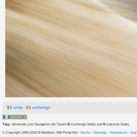
erste
vorherige
Tipp
: Verwende zum Navigieren die Tasten
B
(vorherige Seite) und
N
(nächste Seite).
© Copyright 1998-2026 B.Mehlhorn, MB-Portal.Net -
Suche
-
Sitemap
-
Gästebuch
-
Imp