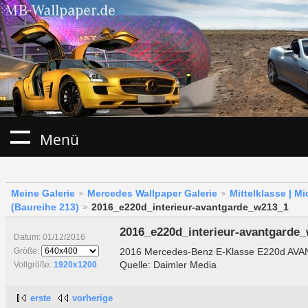
Menü
Meine Galerie
Mercedes Wallpaper Galerie
Mittelklasse | M
(Baureihe 213)
2016_e220d_interieur-avantgarde_w213_1
2016_e220d_interieur-avantgarde
Datum: 01/12/2016
2016 Mercedes-Benz E-Klasse E220d AVA
Größe:
Quelle: Daimler Media
Vollgröße:
1920x1200
erste
vorherige