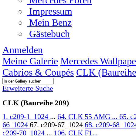
Mercedes Foren
Impressum
Mein Benz
Gästebuch
Anmelden
Meine Galerie
Mercedes Wallpape
Cabrios & Coupés
CLK (Baureihe
Erweiterte Suche
CLK (Baureihe 209)
1. c209-1_1024
...
64. CLK 55 AMG ...
65. 
66_1024
67. c209-67_1024
68. c209-68_10
c209-70_1024
...
106. CLK F1...