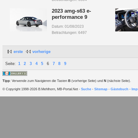
2023 amg-s63 e-
performance 9
Datum: 01/08/2023
Betrachtungen: 6497
erste
vorherige
Seite:
1
2
3
4
5
6
7
8
9
Tipp
: Verwende zum Navigieren die Tasten
B
(vorherige Seite) und
N
(nächste Seite).
© Copyright 1998-2026 B.Mehlhorn, MB-Portal.Net -
Suche
-
Sitemap
-
Gästebuch
-
Imp