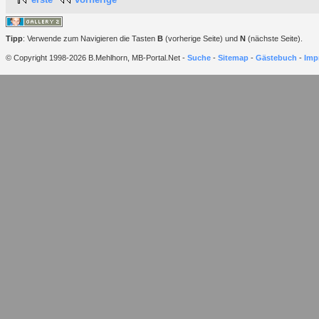
Tipp
: Verwende zum Navigieren die Tasten
B
(vorherige Seite) und
N
(nächste Seite).
© Copyright 1998-2026 B.Mehlhorn, MB-Portal.Net -
Suche
-
Sitemap
-
Gästebuch
-
Imp