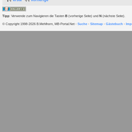
Tipp
: Verwende zum Navigieren die Tasten
B
(vorherige Seite) und
N
(nächste Seite).
© Copyright 1998-2026 B.Mehlhorn, MB-Portal.Net -
Suche
-
Sitemap
-
Gästebuch
-
Imp