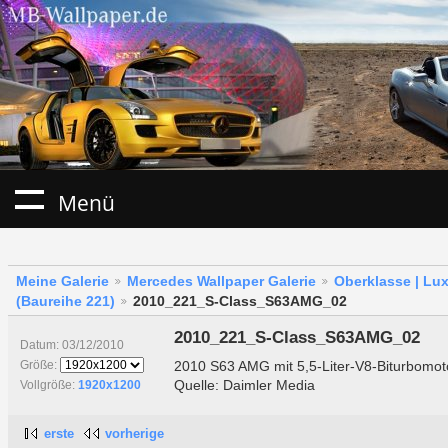
Menü
Meine Galerie
Mercedes Wallpaper Galerie
Oberklasse | Lu
(Baureihe 221)
2010_221_S-Class_S63AMG_02
2010_221_S-Class_S63AMG_02
Datum: 03/12/2010
2010 S63 AMG mit 5,5-Liter-V8-Biturbomot
Größe:
Quelle: Daimler Media
Vollgröße:
1920x1200
erste
vorherige