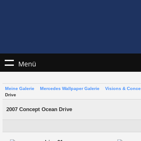
Menü
Meine Galerie
Mercedes Wallpaper Galerie
Visions & Conce
Drive
2007 Concept Ocean Drive