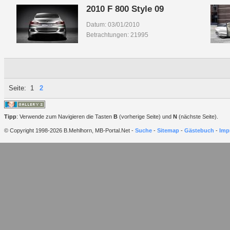
2010 F 800 Style 09
Datum: 03/01/2010
Betrachtungen: 21995
Seite:
1
2
Tipp
: Verwende zum Navigieren die Tasten
B
(vorherige Seite) und
N
(nächste Seite).
© Copyright 1998-2026 B.Mehlhorn, MB-Portal.Net -
Suche
-
Sitemap
-
Gästebuch
-
Imp