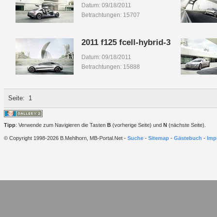
Datum: 09/18/2011
Betrachtungen: 15707
2011 f125 fcell-hybrid-3
Datum: 09/18/2011
Betrachtungen: 15888
Seite:
1
Tipp
: Verwende zum Navigieren die Tasten
B
(vorherige Seite) und
N
(nächste Seite).
© Copyright 1998-2026 B.Mehlhorn, MB-Portal.Net -
Suche
-
Sitemap
-
Gästebuch
-
Imp