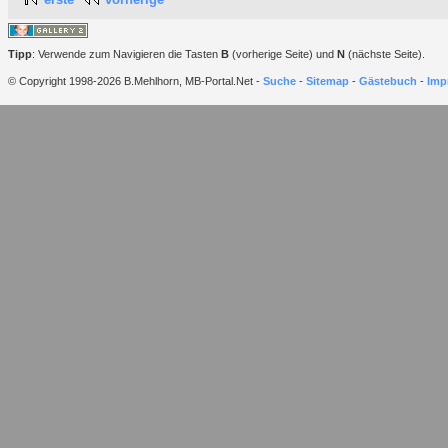
Tipp
: Verwende zum Navigieren die Tasten
B
(vorherige Seite) und
N
(nächste Seite).
© Copyright 1998-2026 B.Mehlhorn, MB-Portal.Net -
Suche
-
Sitemap
-
Gästebuch
-
Imp