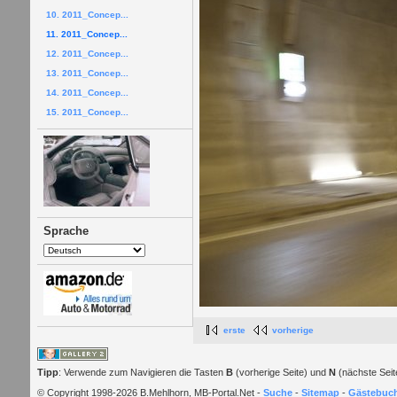
10. 2011_Concep...
11. 2011_Concep...
12. 2011_Concep...
13. 2011_Concep...
14. 2011_Concep...
15. 2011_Concep...
Sprache
erste
vorherige
Tipp
: Verwende zum Navigieren die Tasten
B
(vorherige Seite) und
N
(nächste Seit
© Copyright 1998-2026 B.Mehlhorn, MB-Portal.Net -
Suche
-
Sitemap
-
Gästebuc