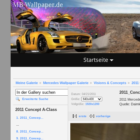
Startseite
Meine Galerie
Mercedes Wallpaper Galerie
Visions & Concepts
2011
2011_Conc
Datum: 04/21/2011
Erweiterte Suche
2011 Merced
Größe:
Quelle: Daiml
Vollgröße:
1920x1200
2011 Concept A-Class
erste
vorherige
1. 2011_Concep...
...
8. 2011_Concep...
9. 2011_Concep...