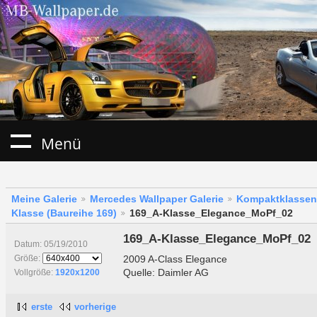
Menü
Meine Galerie
Mercedes Wallpaper Galerie
Kompaktklassen
Klasse (Baureihe 169)
169_A-Klasse_Elegance_MoPf_02
169_A-Klasse_Elegance_MoPf_02
Datum: 05/19/2010
2009 A-Class Elegance
Größe:
Quelle: Daimler AG
Vollgröße:
1920x1200
erste
vorherige