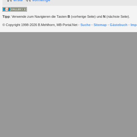
Tipp
: Verwende zum Navigieren die Tasten
B
(vorherige Seite) und
N
(nächste Seite).
© Copyright 1998-2026 B.Mehlhorn, MB-Portal.Net -
Suche
-
Sitemap
-
Gästebuch
-
Imp