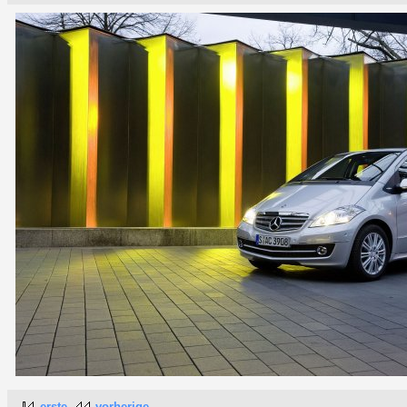
erste
vorherige