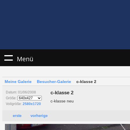
Menü
Meine Galerie
Besucher-Galerie
c-klasse 2
c-klasse 2
Datum: 01/06/2008
Größe:
c-klasse neu
Vollgröße:
2580x1720
erste
vorherige