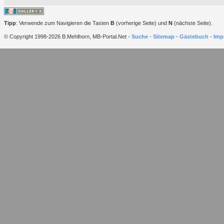
Tipp
: Verwende zum Navigieren die Tasten
B
(vorherige Seite) und
N
(nächste Seite).
© Copyright 1998-2026 B.Mehlhorn, MB-Portal.Net -
Suche
-
Sitemap
-
Gästebuch
-
Imp