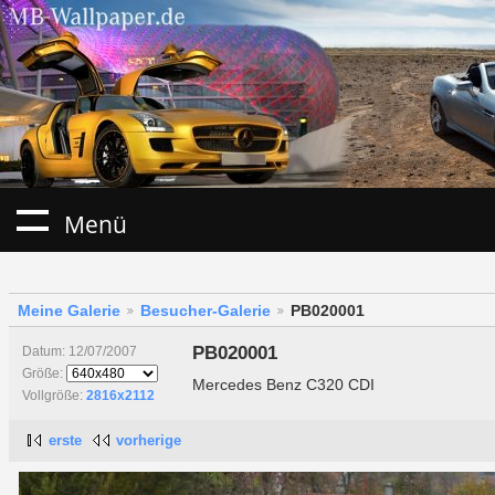
Menü
Meine Galerie
Besucher-Galerie
PB020001
PB020001
Datum: 12/07/2007
Größe:
Mercedes Benz C320 CDI
Vollgröße:
2816x2112
erste
vorherige