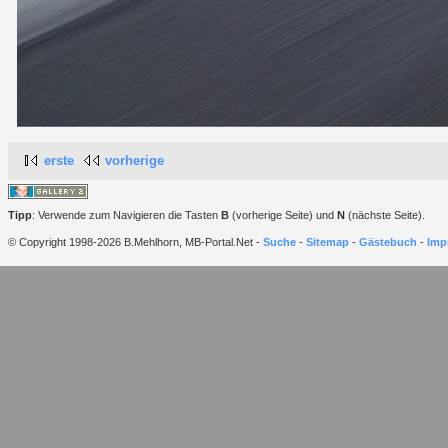
erste
vorherige
Tipp
: Verwende zum Navigieren die Tasten
B
(vorherige Seite) und
N
(nächste Seite).
© Copyright 1998-2026 B.Mehlhorn, MB-Portal.Net -
Suche
-
Sitemap
-
Gästebuch
-
Imp