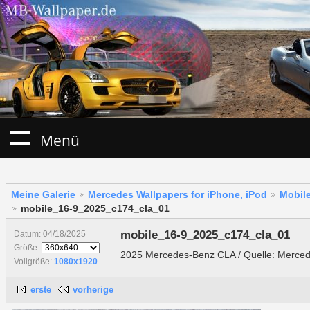
Menü
Meine Galerie
Mercedes Wallpapers for iPhone, iPod
Mobile
mobile_16-9_2025_c174_cla_01
mobile_16-9_2025_c174_cla_01
Datum: 04/18/2025
Größe:
2025 Mercedes-Benz CLA / Quelle: Merce
Vollgröße:
1080x1920
erste
vorherige