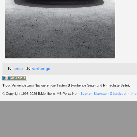
erste
vorherige
Tipp
: Verwende zum Navigieren die Tasten
B
(vorherige Seite) und
N
(nächste Seite).
© Copyright 1998-2026 B.Mehlhorn, MB-Portal.Net -
Suche
-
Sitemap
-
Gästebuch
-
Imp