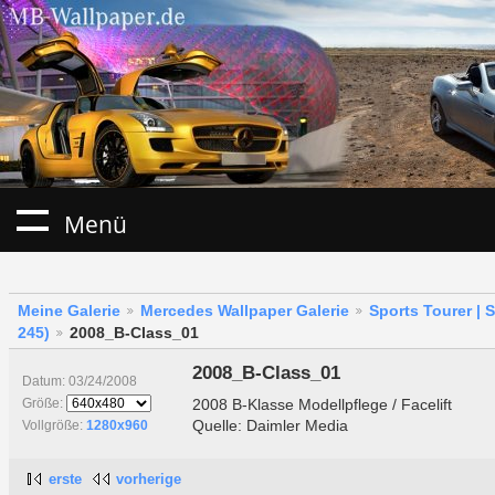
Menü
Meine Galerie
Mercedes Wallpaper Galerie
Sports Tourer | 
245)
2008_B-Class_01
2008_B-Class_01
Datum: 03/24/2008
2008 B-Klasse Modellpflege / Facelift
Größe:
Quelle: Daimler Media
Vollgröße:
1280x960
erste
vorherige