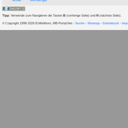
Tipp
: Verwende zum Navigieren die Tasten
B
(vorherige Seite) und
N
(nächste Seite).
© Copyright 1998-2026 B.Mehlhorn, MB-Portal.Net -
Suche
-
Sitemap
-
Gästebuch
-
Imp