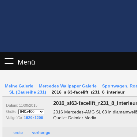
Menü
Meine Galerie
Mercedes Wallpaper Galerie
Sportwagen, Roa
SL (Baureihe 231)
2016_sl63-facelift_r231_8_interieur
2016_sl63-facelift_r231_8_interieu
Datum: 11/30/2015
2016 Mercedes-AMG SL 63 in diamantweiß 
Größe:
Quelle: Daimler Media
Vollgröße:
1920x1200
erste
vorherige