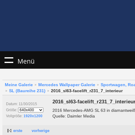
Menü
Meine Galerie
Mercedes Wallpaper Galerie
Sportwagen, Roa
SL (Baureihe 231)
2016_sl63-facelift_r231_7_interieur
2016_sl63-facelift_r231_7_interieu
Datum: 11/30/2015
2016 Mercedes-AMG SL 63 in diamantweiß 
Größe:
Quelle: Daimler Media
Vollgröße:
1920x1200
erste
vorherige