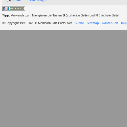
Tipp
: Verwende zum Navigieren die Tasten
B
(vorherige Seite) und
N
(nächste Seite).
© Copyright 1998-2026 B.Mehlhorn, MB-Portal.Net -
Suche
-
Sitemap
-
Gästebuch
-
Imp