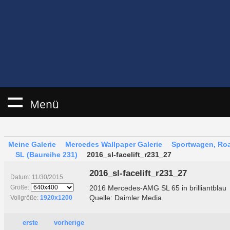
Menü
Meine Galerie
Mercedes Wallpaper Galerie
Sportwagen, Roa
SL (Baureihe 231)
2016_sl-facelift_r231_27
2016_sl-facelift_r231_27
Datum: 11/30/2015
2016 Mercedes-AMG SL 65 in brilliantblau
Größe:
Quelle: Daimler Media
Vollgröße:
1920x1200
erste
vorherige