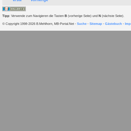
Tipp
: Verwende zum Navigieren die Tasten
B
(vorherige Seite) und
N
(nächste Seite).
© Copyright 1998-2026 B.Mehlhorn, MB-Portal.Net -
Suche
-
Sitemap
-
Gästebuch
-
Imp