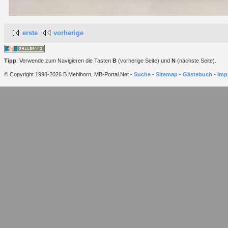
erste
vorherige
Tipp
: Verwende zum Navigieren die Tasten
B
(vorherige Seite) und
N
(nächste Seite).
© Copyright 1998-2026 B.Mehlhorn, MB-Portal.Net -
Suche
-
Sitemap
-
Gästebuch
-
Imp