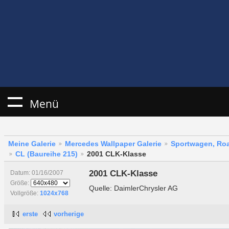
Menü
Meine Galerie
Mercedes Wallpaper Galerie
Sportwagen, Roa
CL (Baureihe 215)
2001 CLK-Klasse
2001 CLK-Klasse
Datum: 01/16/2007
Größe:
Quelle: DaimlerChrysler AG
Vollgröße:
1024x768
erste
vorherige