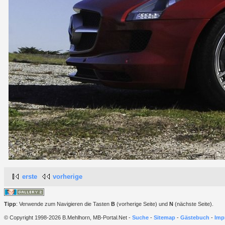
erste
vorherige
Tipp
: Verwende zum Navigieren die Tasten
B
(vorherige Seite) und
N
(nächste Seite).
© Copyright 1998-2026 B.Mehlhorn, MB-Portal.Net -
Suche
-
Sitemap
-
Gästebuch
-
Imp