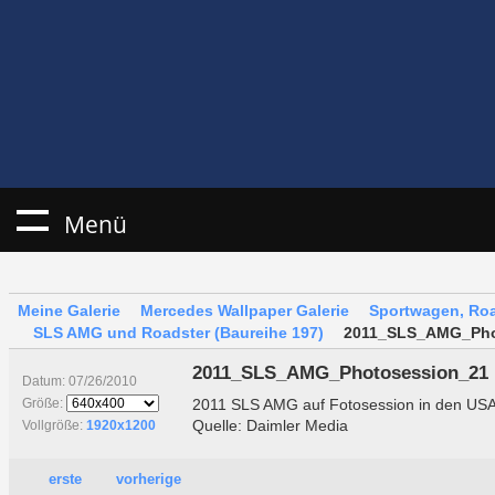
Menü
Meine Galerie
Mercedes Wallpaper Galerie
Sportwagen, Roa
SLS AMG und Roadster (Baureihe 197)
2011_SLS_AMG_Pho
2011_SLS_AMG_Photosession_21
Datum: 07/26/2010
2011 SLS AMG auf Fotosession in den US
Größe:
Quelle: Daimler Media
Vollgröße:
1920x1200
erste
vorherige