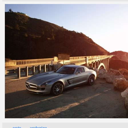
erste
vorherige