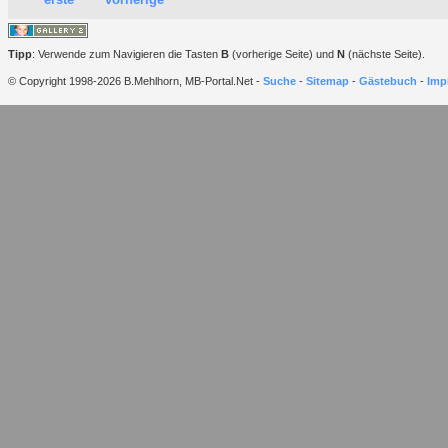
Tipp
: Verwende zum Navigieren die Tasten
B
(vorherige Seite) und
N
(nächste Seite).
© Copyright 1998-2026 B.Mehlhorn, MB-Portal.Net -
Suche
-
Sitemap
-
Gästebuch
-
Imp