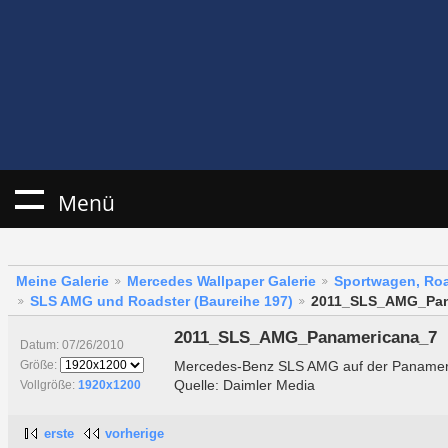
Menü
Meine Galerie
Mercedes Wallpaper Galerie
Sportwagen, Roa
SLS AMG und Roadster (Baureihe 197)
2011_SLS_AMG_Pan
2011_SLS_AMG_Panamericana_7
Datum: 07/26/2010
Mercedes-Benz SLS AMG auf der Panamer
Größe:
Quelle: Daimler Media
Vollgröße:
1920x1200
erste
vorherige