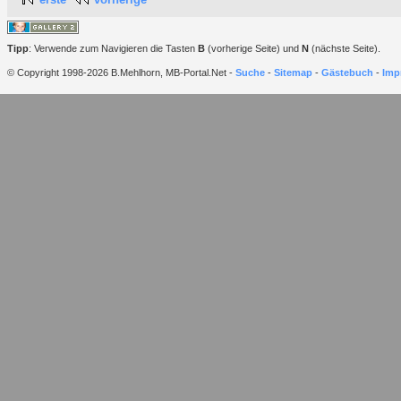
Tipp
: Verwende zum Navigieren die Tasten
B
(vorherige Seite) und
N
(nächste Seite).
© Copyright 1998-2026 B.Mehlhorn, MB-Portal.Net -
Suche
-
Sitemap
-
Gästebuch
-
Imp