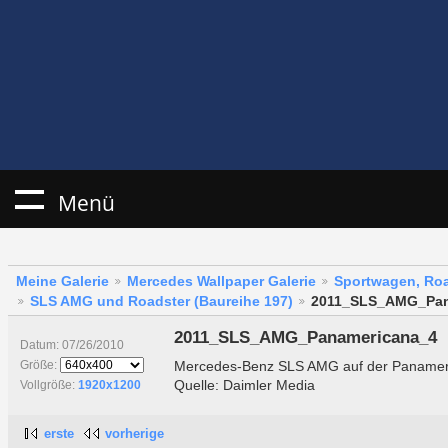
Menü
Meine Galerie
Mercedes Wallpaper Galerie
Sportwagen, Roa
SLS AMG und Roadster (Baureihe 197)
2011_SLS_AMG_Pan
2011_SLS_AMG_Panamericana_4
Datum: 07/26/2010
Mercedes-Benz SLS AMG auf der Panamer
Größe:
Quelle: Daimler Media
Vollgröße:
1920x1200
erste
vorherige