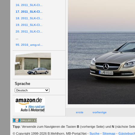
16. 2011_SLK-Cl...
17. 2011_SLK-Cl...
18. 2011_SLK-Cl...
19. 2011_SLK-Cl...
20. 2011_SLK-Cl...
...
95. 2016_amg-sl...
Sprache
erste
vorherige
Tipp
: Verwende zum Navigieren die Tasten
B
(vorherige Seite) und
N
(nächste Seit
© Copyright 1998-2026 B.Mehlhorn, MB-Portal.Net -
Suche
-
Sitemap
-
Gästebuc