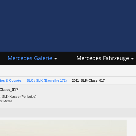
Mercedes Galerie
Mercedes Fahrzeuge
rios & Coupés
SLC / SLK (Baureihe 172)
2011_SLK-Class_017
Class_017
, SLK-Klasse (Perlbeige)
er Media