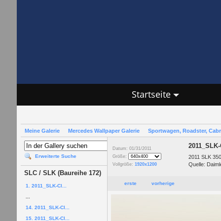
Startseite
Meine Galerie
Mercedes Wallpaper Galerie
Sportwagen, Roadster, Cab
2011_SLK-
Datum: 01/31/2011
Erweiterte Suche
2011 SLK 350
Größe:
Quelle: Daiml
Vollgröße:
1920x1200
SLC / SLK (Baureihe 172)
erste
vorherige
1. 2011_SLK-Cl...
...
14. 2011_SLK-Cl...
15. 2011_SLK-Cl...