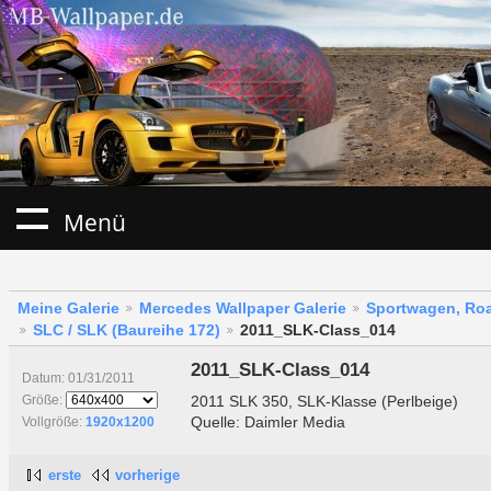
Menü
Meine Galerie
Mercedes Wallpaper Galerie
Sportwagen, Roa
SLC / SLK (Baureihe 172)
2011_SLK-Class_014
2011_SLK-Class_014
Datum: 01/31/2011
2011 SLK 350, SLK-Klasse (Perlbeige)
Größe:
Quelle: Daimler Media
Vollgröße:
1920x1200
erste
vorherige