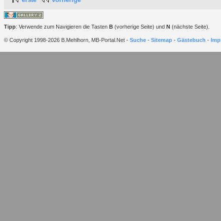
Tipp
: Verwende zum Navigieren die Tasten
B
(vorherige Seite) und
N
(nächste Seite).
© Copyright 1998-2026 B.Mehlhorn, MB-Portal.Net -
Suche
-
Sitemap
-
Gästebuch
-
Imp