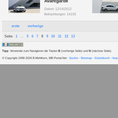
Avantgarde
Datum: 12/14/2012
Betrachtungen: 14155
erste
vorherige
Seite:
1
...
5
6
7
8
9
10
11
12
13
Tipp
: Verwende zum Navigieren die Tasten
B
(vorherige Seite) und
N
(nächste Seite).
© Copyright 1998-2026 B.Mehlhorn, MB-Portal.Net -
Suche
-
Sitemap
-
Gästebuch
-
Imp