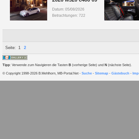
Datum: 05/08/2026
Betrachtungen: 722
Seite:
1
2
Tipp
: Verwende zum Navigieren die Tasten
B
(vorherige Seite) und
N
(nächste Seite).
© Copyright 1998-2026 B.Mehlhorn, MB-Portal.Net -
Suche
-
Sitemap
-
Gästebuch
-
Imp