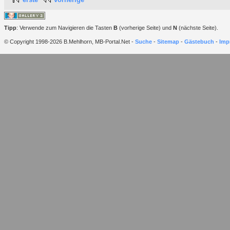
Tipp
: Verwende zum Navigieren die Tasten
B
(vorherige Seite) und
N
(nächste Seite).
© Copyright 1998-2026 B.Mehlhorn, MB-Portal.Net -
Suche
-
Sitemap
-
Gästebuch
-
Imp