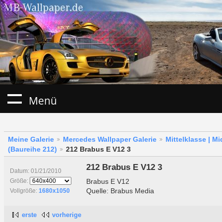
Menü
Meine Galerie
Mercedes Wallpaper Galerie
Mittelklasse | M
(Baureihe 212)
212 Brabus E V12 3
212 Brabus E V12 3
Datum: 01/21/2010
Brabus E V12
Größe:
Quelle: Brabus Media
Vollgröße:
1680x1050
erste
vorherige