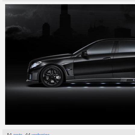
erste
vorherige