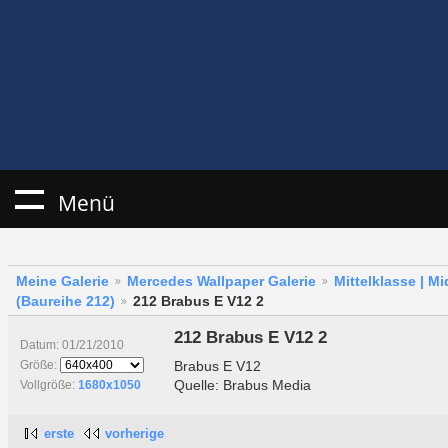
Menü
Meine Galerie
Mercedes Wallpaper Galerie
Mittelklasse | M
(Baureihe 212)
212 Brabus E V12 2
212 Brabus E V12 2
Datum: 01/21/2010
Brabus E V12
Größe:
Quelle: Brabus Media
Vollgröße:
1680x1050
erste
vorherige