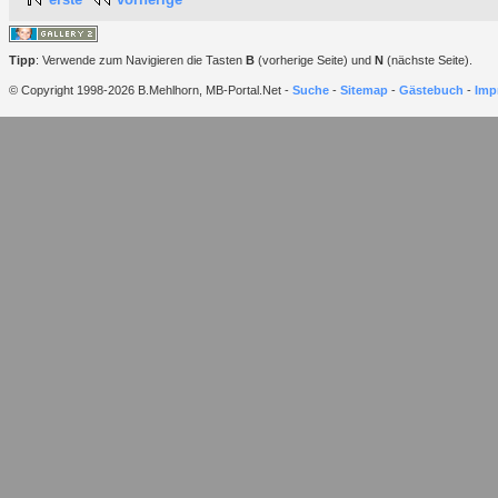
Tipp
: Verwende zum Navigieren die Tasten
B
(vorherige Seite) und
N
(nächste Seite).
© Copyright 1998-2026 B.Mehlhorn, MB-Portal.Net -
Suche
-
Sitemap
-
Gästebuch
-
Imp