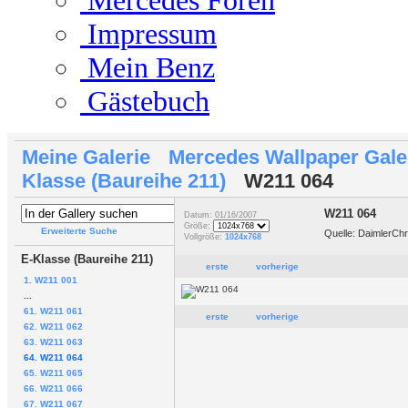
Mercedes Foren
Impressum
Mein Benz
Gästebuch
Meine Galerie
Mercedes Wallpaper Gale
Klasse (Baureihe 211)
W211 064
W211 064
Datum: 01/16/2007
Größe:
Erweiterte Suche
Quelle: DaimlerCh
Vollgröße:
1024x768
E-Klasse (Baureihe 211)
erste
vorherige
1. W211 001
...
61. W211 061
erste
vorherige
62. W211 062
63. W211 063
64. W211 064
65. W211 065
66. W211 066
67. W211 067