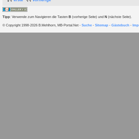
Tipp
: Verwende zum Navigieren die Tasten
B
(vorherige Seite) und
N
(nächste Seite).
© Copyright 1998-2026 B.Mehlhorn, MB-Portal.Net -
Suche
-
Sitemap
-
Gästebuch
-
Imp