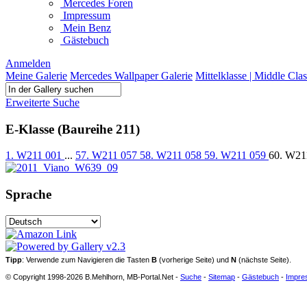
Mercedes Foren
Impressum
Mein Benz
Gästebuch
Anmelden
Meine Galerie
Mercedes Wallpaper Galerie
Mittelklasse | Middle Clas
Erweiterte Suche
E-Klasse (Baureihe 211)
1. W211 001
...
57. W211 057
58. W211 058
59. W211 059
60. W21
Sprache
Tipp
: Verwende zum Navigieren die Tasten
B
(vorherige Seite) und
N
(nächste Seite).
© Copyright 1998-2026 B.Mehlhorn, MB-Portal.Net -
Suche
-
Sitemap
-
Gästebuch
-
Impre