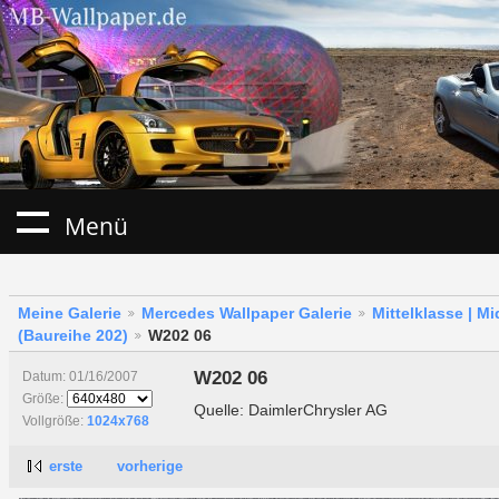
Menü
Meine Galerie
Mercedes Wallpaper Galerie
Mittelklasse | M
(Baureihe 202)
W202 06
W202 06
Datum: 01/16/2007
Größe:
Quelle: DaimlerChrysler AG
Vollgröße:
1024x768
erste
vorherige