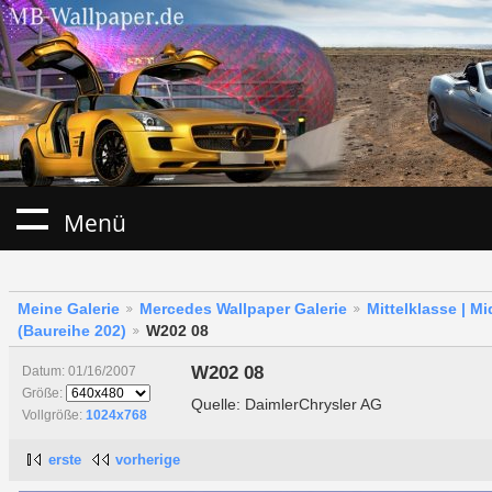
Menü
Meine Galerie
Mercedes Wallpaper Galerie
Mittelklasse | M
(Baureihe 202)
W202 08
W202 08
Datum: 01/16/2007
Größe:
Quelle: DaimlerChrysler AG
Vollgröße:
1024x768
erste
vorherige