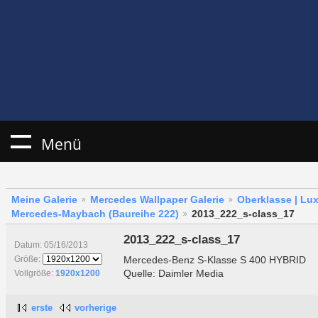
Menü
Meine Galerie
Mercedes Wallpaper Galerie
Oberklasse | Lu
Mercedes-Maybach (Baureihe 222)
2013_222_s-class_17
2013_222_s-class_17
Datum: 05/16/2013
Mercedes-Benz S-Klasse S 400 HYBRID
Größe:
Quelle: Daimler Media
Vollgröße:
1920x1200
erste
vorherige