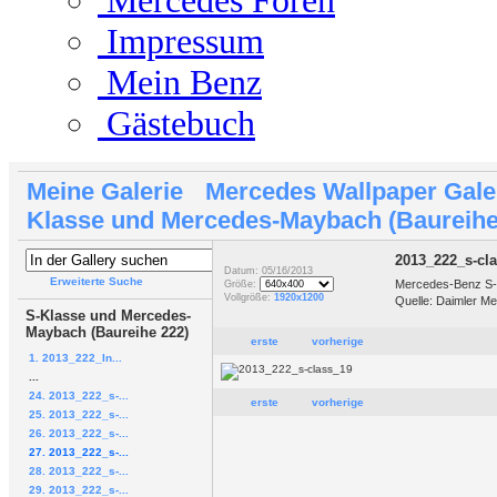
Mercedes Foren
Impressum
Mein Benz
Gästebuch
Meine Galerie
Mercedes Wallpaper Gale
Klasse und Mercedes-Maybach (Baureihe
2013_222_s-cl
Datum: 05/16/2013
Erweiterte Suche
Mercedes-Benz S-
Größe:
Vollgröße:
1920x1200
Quelle: Daimler Me
S-Klasse und Mercedes-
Maybach (Baureihe 222)
erste
vorherige
1. 2013_222_In...
...
24. 2013_222_s-...
erste
vorherige
25. 2013_222_s-...
26. 2013_222_s-...
27. 2013_222_s-...
28. 2013_222_s-...
29. 2013_222_s-...