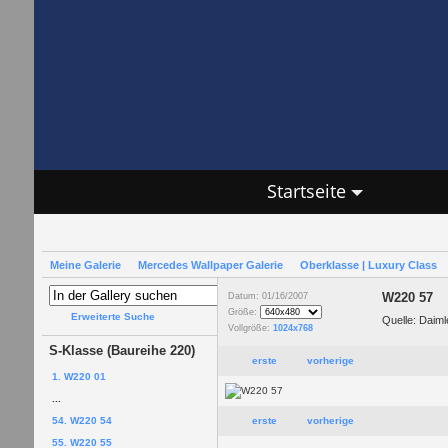
Startseite
Meine Galerie
Mercedes Wallpaper Galerie
Oberklasse | Luxury Class
W220 57
Datum: 01/16/2007
Größe:
Erweiterte Suche
Quelle: Daim
Vollgröße:
1024x768
S-Klasse (Baureihe 220)
erste
vorherige
1. W220 01
...
54. W220 54
erste
vorherige
55. W220 55