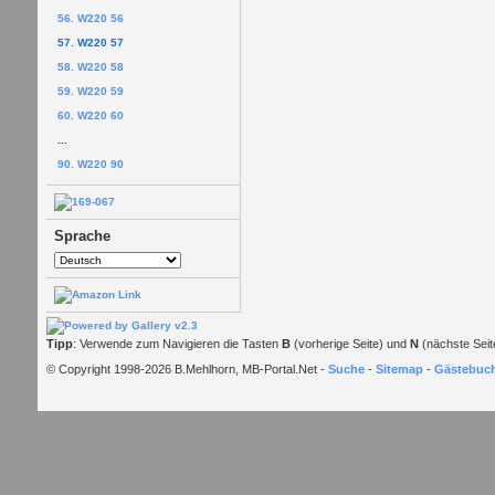
56. W220 56
57. W220 57
58. W220 58
59. W220 59
60. W220 60
...
90. W220 90
Sprache
Tipp
: Verwende zum Navigieren die Tasten
B
(vorherige Seite) und
N
(nächste Seit
© Copyright 1998-2026 B.Mehlhorn, MB-Portal.Net -
Suche
-
Sitemap
-
Gästebuc