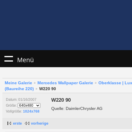
Menü
Meine Galerie
Mercedes Wallpaper Galerie
Oberklasse | Lu
(Baureihe 220)
W220 90
W220 90
Datum: 01/16/2007
Größe:
Quelle: DaimlerChrysler AG
Vollgröße:
1024x768
erste
vorherige