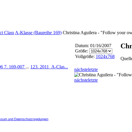
t Class
A-Klasse (Baureihe 169)
Christina Aguilera - "Follow your ow
Chr
Datum: 01/16/2007
Größe:
Vollgröße:
1024x768
Quell
06
7. 169-007
...
123. 2011_A-Clas...
nächste
letzte
nächste
letzte
ssum und Datenschutzregelungen