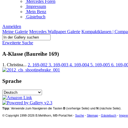
Mercedes Foren
Impressum
Mein Benz
Gästebuch
Anmelden
Meine Galerie
Mercedes Wallpaper Galerie
Kompaktklassen | Compac
Erweiterte Suche
A-Klasse (Baureihe 169)
1. Christina...
2. 169-002
3. 169-003
4. 169-004
5. 169-005
6. 169-0
Sprache
Tipp
: Verwende zum Navigieren die Tasten
B
(vorherige Seite) und
N
(nächste Seite).
© Copyright 1998-2026 B.Mehlhorn, MB-Portal.Net -
Suche
-
Sitemap
-
Gästebuch
-
Impre